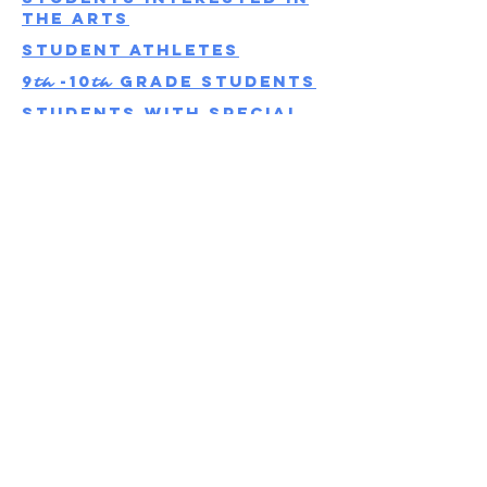
the Arts
StudenT athletes
9
-10
grade Students
th
th
Students with special
needs
Students
interested in
career & tech
lodging
suggestions
We have compiled a list of lodging options in
and around Aspen to make planning your visit
easier. Rooms book up quickly in the fall, so
we encourage you to reserve early.