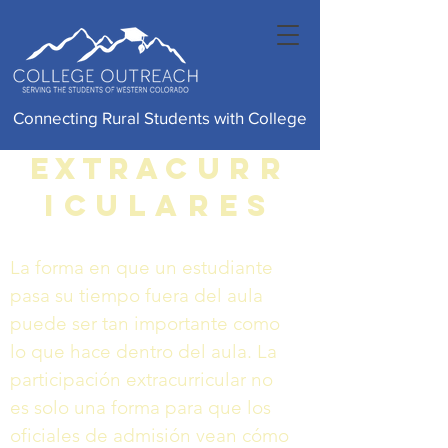
Connecting Rural Students with College
Extra
Curr
iculares
La forma en que un estudiante
pasa su tiempo fuera del aula
puede ser tan importante como
lo que hace dentro del aula. La
participación extracurricular no
es solo una forma para que los
oficiales de admisión vean cómo