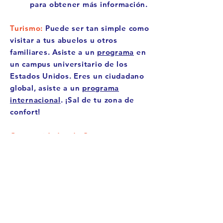
para obtener más información.
Turismo:
Puede ser tan simple como
visitar a tus abuelos u otros
familiares. Asiste a un
programa
en
un campus universitario de los
Estados Unidos. Eres un ciudadano
global, asiste a un
programa
internacional
. ¡Sal de tu zona de
confort!
Oportunidades de Carrera
Académicas/Trabajo de
Verano/Internship:
¡Descubre cómo
un trabajo de verano a tiempo
parcial o un internship pueden
ayudarte a aprender nuevas
habilidades y conocerte mejor! Haz
clic
aquí
para ver una lista de